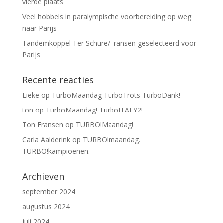
vierde plaats
Veel hobbels in paralympische voorbereiding op weg
naar Parijs
Tandemkoppel Ter Schure/Fransen geselecteerd voor
Parijs
Recente reacties
Lieke
op
TurboMaandag TurboTrots TurboDank!
ton
op
TurboMaandag! TurboITALY2!
Ton Fransen
op
TURBO!Maandag!
Carla Aalderink
op
TURBO!maandag.
TURBO!kampioenen.
Archieven
september 2024
augustus 2024
juli 2024