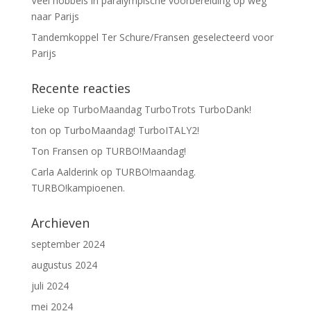
Veel hobbels in paralympische voorbereiding op weg
naar Parijs
Tandemkoppel Ter Schure/Fransen geselecteerd voor
Parijs
Recente reacties
Lieke
op
TurboMaandag TurboTrots TurboDank!
ton
op
TurboMaandag! TurboITALY2!
Ton Fransen
op
TURBO!Maandag!
Carla Aalderink
op
TURBO!maandag.
TURBO!kampioenen.
Archieven
september 2024
augustus 2024
juli 2024
mei 2024