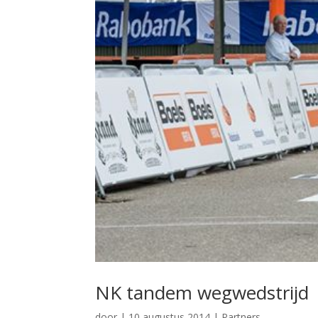
NK tandem wegwedstrijd
door
|
10 augustus 2014
|
Partners