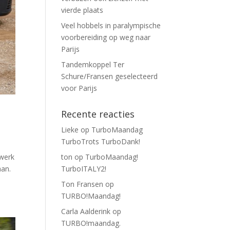
vierde plaats
Veel hobbels in paralympische
voorbereiding op weg naar
Parijs
Tandemkoppel Ter
Schure/Fransen geselecteerd
voor Parijs
Recente reacties
Lieke
op
TurboMaandag
TurboTrots TurboDank!
 werk
ton
op
TurboMaandag!
aan.
TurboITALY2!
Ton Fransen
op
TURBO!Maandag!
Carla Aalderink
op
TURBO!maandag.