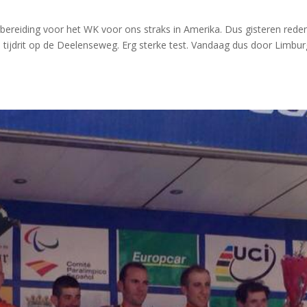
rbereiding voor het WK voor ons straks in Amerika. Dus gisteren rede
 tijdrit op de Deelenseweg. Erg sterke test. Vandaag dus door Limbur