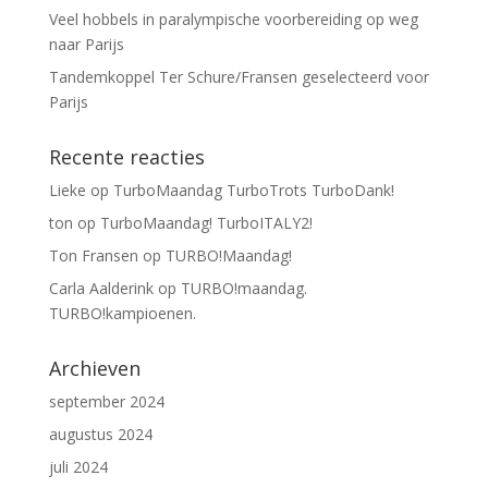
Veel hobbels in paralympische voorbereiding op weg
naar Parijs
Tandemkoppel Ter Schure/Fransen geselecteerd voor
Parijs
Recente reacties
Lieke
op
TurboMaandag TurboTrots TurboDank!
ton
op
TurboMaandag! TurboITALY2!
Ton Fransen
op
TURBO!Maandag!
Carla Aalderink
op
TURBO!maandag.
TURBO!kampioenen.
Archieven
september 2024
augustus 2024
juli 2024