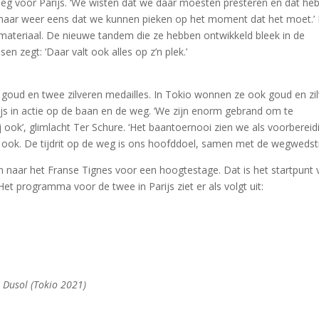
ploeg voor Parijs. ‘We wisten dat we daar moesten presteren en dat he
st maar weer eens dat we kunnen pieken op het moment dat het moet.’
teriaal. De nieuwe tandem die ze hebben ontwikkeld bleek in de
n zegt: ‘Daar valt ook alles op z’n plek.’
goud en twee zilveren medailles. In Tokio wonnen ze ook goud en zil
js in actie op de baan en de weg. ‘We zijn enorm gebrand om te
ij ook’, glimlacht Ter Schure. ‘Het baantoernooi zien we als voorbereid
ook. De tijdrit op de weg is ons hoofddoel, samen met de wegwedstri
 naar het Franse Tignes voor een hoogtestage. Dat is het startpunt 
t programma voor de twee in Parijs ziet er als volgt uit:
 Dusol (Tokio 2021)