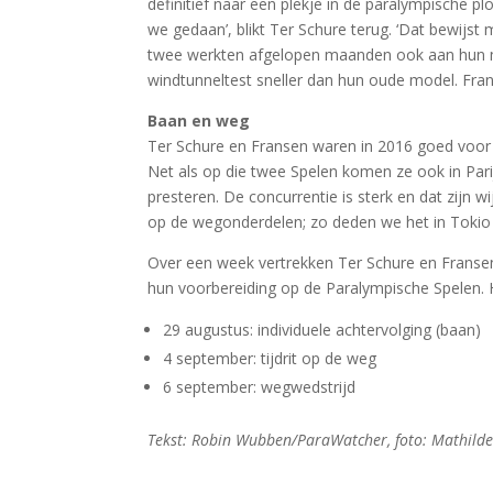
definitief naar een plekje in de paralympische 
we gedaan’, blikt Ter Schure terug. ‘Dat bewij
twee werkten afgelopen maanden ook aan hun ma
windtunneltest sneller dan hun oude model. Franse
Baan en weg
Ter Schure en Fransen waren in 2016 goed voor 
Net als op die twee Spelen komen ze ook in Pari
presteren. De concurrentie is sterk en dat zijn w
op de wegonderdelen; zo deden we het in Tokio 
Over een week vertrekken Ter Schure en Fransen
hun voorbereiding op de Paralympische Spelen. He
29 augustus: individuele achtervolging (baan)
4 september: tijdrit op de weg
6 september: wegwedstrijd
Tekst: Robin Wubben/ParaWatcher, foto: Mathilde