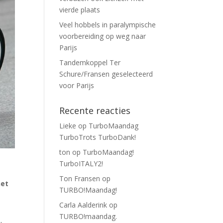
vierde plaats
Veel hobbels in paralympische
voorbereiding op weg naar
Parijs
Tandemkoppel Ter
Schure/Fransen geselecteerd
voor Parijs
Recente reacties
Lieke
op
TurboMaandag
TurboTrots TurboDank!
ton
op
TurboMaandag!
TurboITALY2!
Ton Fransen
op
het
TURBO!Maandag!
Carla Aalderink
op
TURBO!maandag.