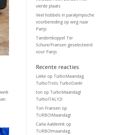
vierde plaats
Veel hobbels in paralympische
voorbereiding op weg naar
Parijs
Tandemkoppel Ter
Schure/Fransen geselecteerd
voor Parijs
Recente reacties
Lieke
op
TurboMaandag
TurboTrots TurboDank!
 werk
ton
op
TurboMaandag!
aan.
TurboITALY2!
Ton Fransen
op
TURBO!Maandag!
Carla Aalderink
op
TURBO!maandag.