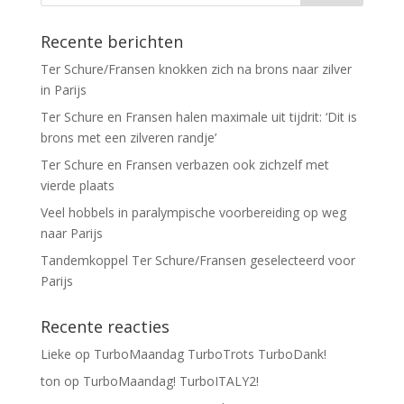
Recente berichten
Ter Schure/Fransen knokken zich na brons naar zilver
in Parijs
Ter Schure en Fransen halen maximale uit tijdrit: ‘Dit is
brons met een zilveren randje’
Ter Schure en Fransen verbazen ook zichzelf met
vierde plaats
Veel hobbels in paralympische voorbereiding op weg
naar Parijs
Tandemkoppel Ter Schure/Fransen geselecteerd voor
Parijs
Recente reacties
Lieke
op
TurboMaandag TurboTrots TurboDank!
ton
op
TurboMaandag! TurboITALY2!