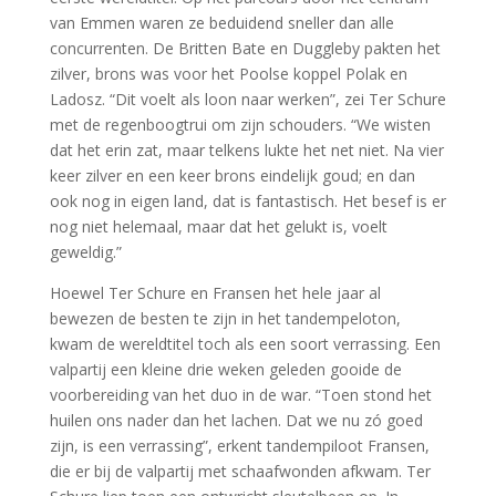
van Emmen waren ze beduidend sneller dan alle
concurrenten. De Britten Bate en Duggleby pakten het
zilver, brons was voor het Poolse koppel Polak en
Ladosz. “Dit voelt als loon naar werken”, zei Ter Schure
met de regenboogtrui om zijn schouders. “We wisten
dat het erin zat, maar telkens lukte het net niet. Na vier
keer zilver en een keer brons eindelijk goud; en dan
ook nog in eigen land, dat is fantastisch. Het besef is er
nog niet helemaal, maar dat het gelukt is, voelt
geweldig.”
Hoewel Ter Schure en Fransen het hele jaar al
bewezen de besten te zijn in het tandempeloton,
kwam de wereldtitel toch als een soort verrassing. Een
valpartij een kleine drie weken geleden gooide de
voorbereiding van het duo in de war. “Toen stond het
huilen ons nader dan het lachen. Dat we nu zó goed
zijn, is een verrassing”, erkent tandempiloot Fransen,
die er bij de valpartij met schaafwonden afkwam. Ter