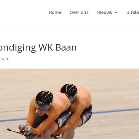
Home
Over ons
Nieuws
Uitsl
ondiging WK Baan
team