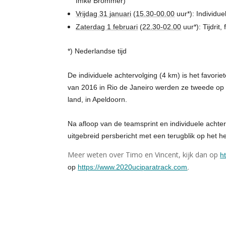
Imke Brommer)
Vrijdag 31 januari
(
15.30-00.00
uur*): Individue
Zaterdag 1 februari
(
22.30-02.00
uur*): Tijdrit, 
*) Nederlandse tijd
De individuele achtervolging (4 km) is het favo
van 2016 in Rio de Janeiro werden ze tweede op d
land, in Apeldoorn.
Na afloop van de teamsprint en individuele achterv
uitgebreid persbericht met een terugblik op het h
Meer weten over Timo en Vincent, kijk dan op
ht
op
https://www.2020uciparatrack.com
.