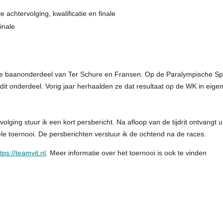
le achtervolging, kwalificatie en finale
finale
riete baanonderdeel van Ter Schure en Fransen. Op de Paralympische S
it onderdeel. Vorig jaar herhaalden ze dat resultaat op de WK in eige
olging stuur ik een kort persbericht. Na afloop van de tijdrit ontvangt 
ele toernooi. De persberichten verstuur ik de ochtend na de races.
tps://teamvit.nl
. Meer informatie over het toernooi is ook te vinden