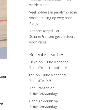
vierde plaats
Veel hobbels in paralympische
voorbereiding op weg naar
Parijs
Tandemkoppel Ter
Schure/Fransen geselecteerd
voor Parijs
Recente reacties
Lieke
op
TurboMaandag
TurboTrots TurboDank!
ton
op
TurboMaandag!
 voor
TurboITALY2!
Ton Fransen
op
TURBO!Maandag!
Carla Aalderink
op
 en
TURBO!maandag.