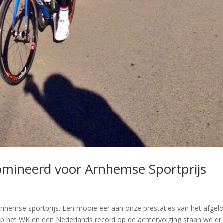
ineerd voor Arnhemse Sportprijs
n
nhemse sportprijs. Een mooie eer aan onze prestaties van het afgel
k op het WK en een Nederlands record op de achtervolging staan we er