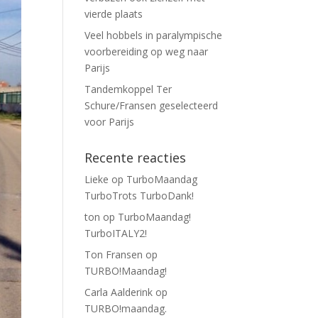
vierde plaats
Veel hobbels in paralympische
voorbereiding op weg naar
Parijs
Tandemkoppel Ter
Schure/Fransen geselecteerd
voor Parijs
Recente reacties
Lieke
op
TurboMaandag
TurboTrots TurboDank!
ton
op
TurboMaandag!
TurboITALY2!
Ton Fransen
op
TURBO!Maandag!
Carla Aalderink
op
TURBO!maandag.