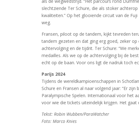
als de wegwedstrijd. “Het parcours rond Dumfrie
slechtziende Ter Schure, die als stoker achterop
kwaliteiten.” Op het glooiende circuit van de 
weg.
Fransen, piloot op de tandem, kijkt tevreden te
tandem gezeten en dat ging erg goed, zeker op 
achtervolging en de tijdrit. Ter Schure: “We me
medailles. Als we op de achtervolging bij de be
echt op de baan. Voor ons ligt de nadruk toch e
Parijs 2024
Tijdens de wereldkampioenschappen in Schotland 
Schure en Fransen al naar volgend jaar: “Er zijn 
Paralympische Spelen. Internationaal voor het a
voor wie die tickets uiteindelijk krijgen. Het gaa
Tekst: Robin Wubben/ParaWatcher
Foto: Marco Knies