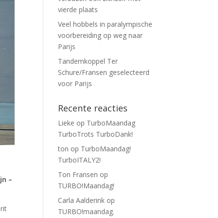
vierde plaats
Veel hobbels in paralympische
voorbereiding op weg naar
Parijs
Tandemkoppel Ter
Schure/Fransen geselecteerd
voor Parijs
Recente reacties
Lieke
op
TurboMaandag
TurboTrots TurboDank!
ton
op
TurboMaandag!
TurboITALY2!
Ton Fransen
op
jn –
TURBO!Maandag!
Carla Aalderink
op
rit
TURBO!maandag.