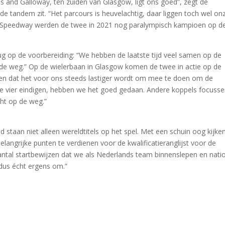
s and Galloway, ten zuiden van Glasgow, ligt ons goed”, zegt de
 de tandem zit. “Het parcours is heuvelachtig, daar liggen toch wel on
Fuji Speedway werden de twee in 2021 nog paralympisch kampioen op d
rug op de voorbereiding: “We hebben de laatste tijd veel samen op de
de weg.” Op de wielerbaan in Glasgow komen de twee in actie op de
rken dat het voor ons steeds lastiger wordt om mee te doen om de
ste vier eindigen, hebben we het goed gedaan. Andere koppels focuss
cht op de weg.”
staan niet alleen wereldtitels op het spel. Met een schuin oog kijke
belangrijke punten te verdienen voor de kwalificatieranglijst voor de
antal startbewijzen dat we als Nederlands team binnenslepen en nati
t dus écht ergens om.”