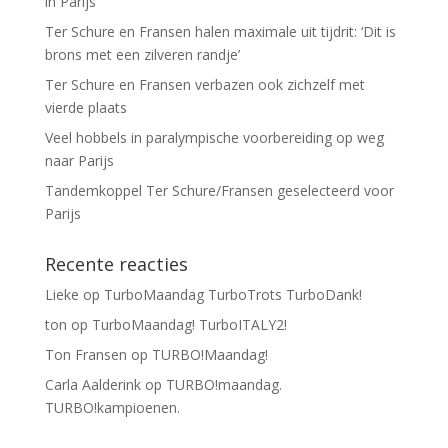
in Parijs
Ter Schure en Fransen halen maximale uit tijdrit: ‘Dit is
brons met een zilveren randje’
Ter Schure en Fransen verbazen ook zichzelf met
vierde plaats
Veel hobbels in paralympische voorbereiding op weg
naar Parijs
Tandemkoppel Ter Schure/Fransen geselecteerd voor
Parijs
Recente reacties
Lieke
op
TurboMaandag TurboTrots TurboDank!
ton
op
TurboMaandag! TurboITALY2!
Ton Fransen
op
TURBO!Maandag!
Carla Aalderink
op
TURBO!maandag.
TURBO!kampioenen.