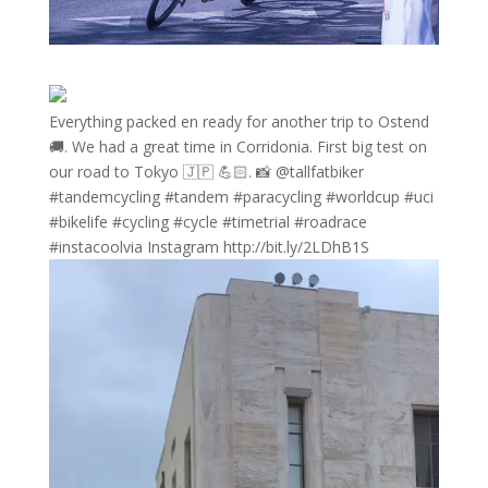
Everything packed en ready for another trip to Ostend
🚚. We had a great time in Corridonia. First big test on
our road to Tokyo 🇯🇵 💪🏻. 📸 @tallfatbiker
#tandemcycling #tandem #paracycling #worldcup #uci
#bikelife #cycling #cycle #timetrial #roadrace
#instacoolvia Instagram http://bit.ly/2LDhB1S
Videospeler