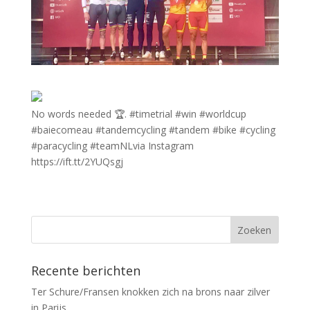
No words needed 🏆. #timetrial #win #worldcup
#baiecomeau #tandemcycling #tandem #bike #cycling
#paracycling #teamNLvia Instagram
https://ift.tt/2YUQsgj
Recente berichten
Ter Schure/Fransen knokken zich na brons naar zilver
in Parijs