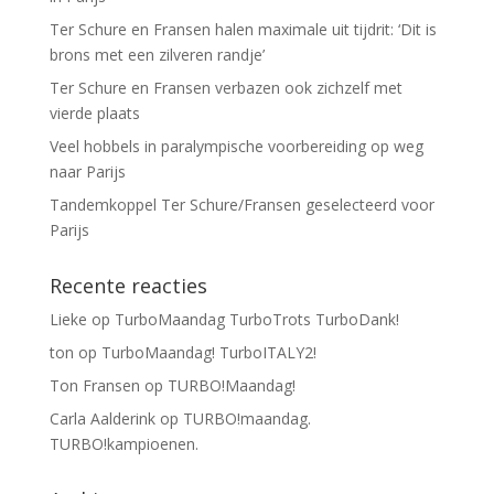
Ter Schure en Fransen halen maximale uit tijdrit: ‘Dit is
brons met een zilveren randje’
Ter Schure en Fransen verbazen ook zichzelf met
vierde plaats
Veel hobbels in paralympische voorbereiding op weg
naar Parijs
Tandemkoppel Ter Schure/Fransen geselecteerd voor
Parijs
Recente reacties
Lieke
op
TurboMaandag TurboTrots TurboDank!
ton
op
TurboMaandag! TurboITALY2!
Ton Fransen
op
TURBO!Maandag!
Carla Aalderink
op
TURBO!maandag.
TURBO!kampioenen.