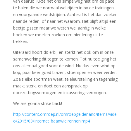
van daaruit lukte het ons simpelweg niet om de pace
te halen die we normaal wel rijden in bv de trainingen
en voorgaande wedstrijden. Achteraf is het dan zoeken
naar de reden, of naar het waarom. Het blijft altijd een
beetje gissen maar we weten wel aardig in welke
hoeken we moeten zoeken om hier lering uit te
trekken.
Uiteraard hoort dit erbij en sterkt het ook om in onze
samenwerking dit tegen te komen. Tot nu toe ging het
ons allemaal goed voor de wind. Nu dus even wind op
kop, paar keer goed blazen, stoempen en weer verder.
Zoals elke sportman weet, teleleurstelling en tegenslag
maakt sterk, en doet een aanspraak op
doorzettingsvermogen en incasseringsvermogen.
We are gonna strike back!
http://content.omroep.nl/omroepgelderland/items/vide
o/2015/03/Internet_baanwielrennen.mp4