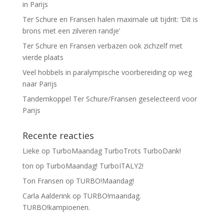
in Parijs
Ter Schure en Fransen halen maximale uit tijdrit: ‘Dit is
brons met een zilveren randje’
Ter Schure en Fransen verbazen ook zichzelf met
vierde plaats
Veel hobbels in paralympische voorbereiding op weg
naar Parijs
Tandemkoppel Ter Schure/Fransen geselecteerd voor
Parijs
Recente reacties
Lieke
op
TurboMaandag TurboTrots TurboDank!
ton
op
TurboMaandag! TurboITALY2!
Ton Fransen
op
TURBO!Maandag!
Carla Aalderink
op
TURBO!maandag.
TURBO!kampioenen.