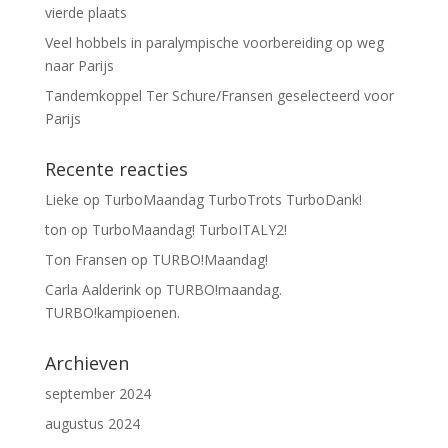
vierde plaats
Veel hobbels in paralympische voorbereiding op weg
naar Parijs
Tandemkoppel Ter Schure/Fransen geselecteerd voor
Parijs
Recente reacties
Lieke
op
TurboMaandag TurboTrots TurboDank!
ton
op
TurboMaandag! TurboITALY2!
Ton Fransen
op
TURBO!Maandag!
Carla Aalderink
op
TURBO!maandag.
TURBO!kampioenen.
Archieven
september 2024
augustus 2024