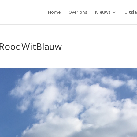
Home
Over ons
Nieuws
Uitsl
RoodWitBlauw