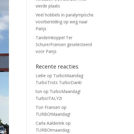
vierde plaats
Veel hobbels in paralympische
voorbereiding op weg naar
Parijs
Tandemkoppel Ter
Schure/Fransen geselecteerd
voor Parijs
Recente reacties
Lieke
op
TurboMaandag
TurboTrots TurboDank!
ton
op
TurboMaandag!
TurboITALY2!
Ton Fransen
op
TURBO!Maandag!
Carla Aalderink
op
TURBO!maandag.