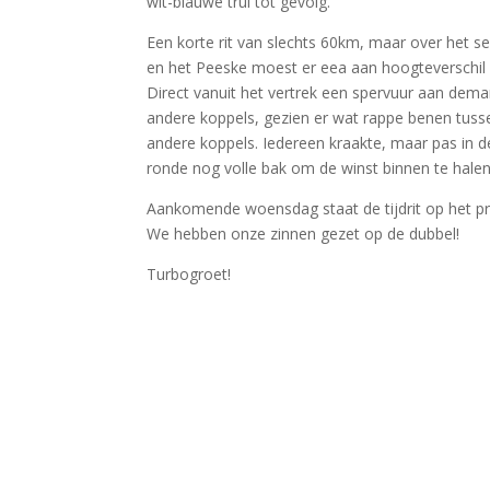
wit-blauwe trui tot gevolg.
Een korte rit van slechts 60km, maar over het 
en het Peeske moest er eea aan hoogteverschi
Direct vanuit het vertrek een spervuur aan dem
andere koppels, gezien er wat rappe benen tuss
andere koppels. Iedereen kraakte, maar pas in d
ronde nog volle bak om de winst binnen te hale
Aankomende woensdag staat de tijdrit op het pr
We hebben onze zinnen gezet op de dubbel!
Turbogroet!