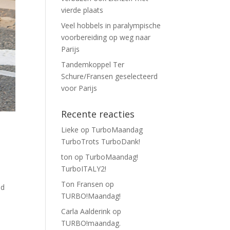
vierde plaats
Veel hobbels in paralympische
voorbereiding op weg naar
Parijs
Tandemkoppel Ter
Schure/Fransen geselecteerd
voor Parijs
Recente reacties
Lieke
op
TurboMaandag
TurboTrots TurboDank!
ton
op
TurboMaandag!
TurboITALY2!
Ton Fransen
op
ld
TURBO!Maandag!
Carla Aalderink
op
TURBO!maandag.