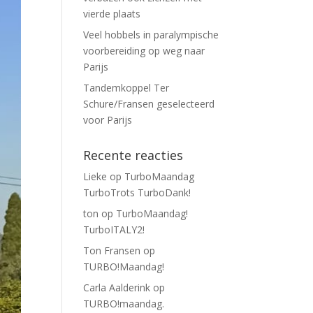
vierde plaats
Veel hobbels in paralympische
voorbereiding op weg naar
Parijs
Tandemkoppel Ter
Schure/Fransen geselecteerd
voor Parijs
Recente reacties
Lieke
op
TurboMaandag
TurboTrots TurboDank!
ton
op
TurboMaandag!
TurboITALY2!
Ton Fransen
op
TURBO!Maandag!
Carla Aalderink
op
TURBO!maandag.