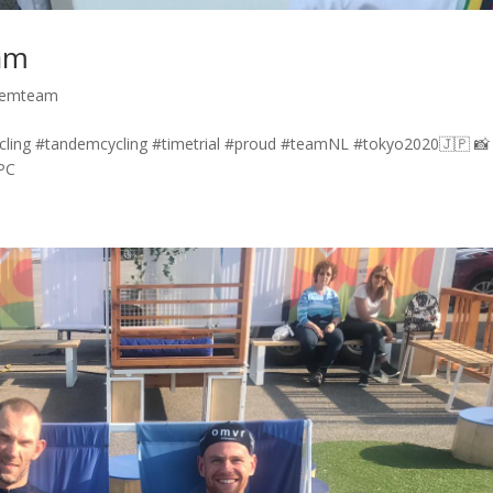
am
demteam
ling #tandemcycling #timetrial #proud #teamNL #tokyo2020🇯🇵 📸
WPC