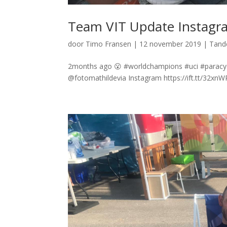
Team VIT Update Instagr
door
Timo Fransen
|
12 november 2019
|
Tan
2months ago 😮 #worldchampions #uci #paracyc
@fotomathildevia Instagram https://ift.tt/32xn